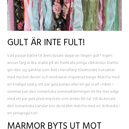
GULT ÄR INTE FULT!
Vad passar bättre till årets ljusare dagar än färgen gult? Ingen
annan färg är lika snabb på att framkalla pirriga vårkänslor. Därför
gör den sig självklar som årets trendfärg! Klädmodet fortsätter
med mycket denim och workwear-inspirerad beige. Matcha med
en knallgul väska, ett par gula pumps eller en gul scarf i håret. I
sommar kan den romantiska sommarklänningen bli lite mer edgy
med ett par gula plastsmycken som andas 80-tal. Vill du bevara
den romantiska känslan bör du istället matcha med en stråväska i
en senapsgul ton.
MARMOR BYTS UT MOT