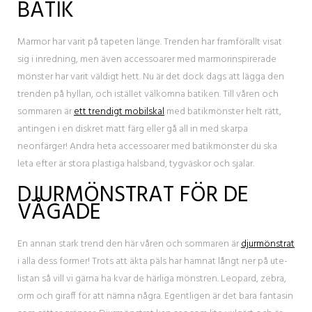
BATIK
Marmor har varit på tapeten länge. Trenden har framförallt visat
sig i inredning, men även accessoarer med marmorinspirerade
mönster har varit väldigt hett. Nu är det dock dags att lägga den
trenden på hyllan, och istället välkomna batiken. Till våren och
sommaren är
ett trendigt mobilskal
med batikmönster helt rätt,
antingen i en diskret matt färg eller gå all in med skarpa
neonfärger! Andra heta accessoarer med batikmönster du ska
leta efter är stora plastiga halsband, tygväskor och sjalar.
DJURMÖNSTRAT FÖR DE
VÅGADE
En annan stark trend den här våren och sommaren är
djurmönstrat
i alla dess former! Trots att äkta päls har hamnat långt ner på ute-
listan så vill vi gärna ha kvar de härliga mönstren. Leopard, zebra,
orm och giraff för att nämna några. Egentligen är det bara fantasin