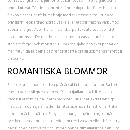
som sätter gränser. Djurmönstrat kan ses som lite vulgärt och är
omdiskuterat. För den som inte känner dig redo för en hel jacka i
fuskpäls är det perfekt att börja med accessoarerna. Ett bälte i
ormskinn, leopardmönstrad väska eller ett par fräscha vårpumps i
zebrans färger. Även här är mobilskal perfekt att leta upp i ditt
favoritmönster. De mindre accessoarerna passar utmärkt i lite
starkare färger och mönster. Till väskor, sjalar och skor passar de
mer naturliga färgerna bättre för att inte dra all uppmärksamhet till
en punkt.
ROMANTISKA BLOMMOR
En återkommande trend varje år är såklart blommönster. Så fort
träden börjar bli gröna och de första fjärilarna och liljorna kikar
fram blir vi som galna i detta mönster! I år är det extra trendigt
med scarfs och sjalar i siden. En stor sidenscarf med romantiska
blommor är helt rätt nu. En sjal har många användningsområden
och kan bäras runt halsen, ledigt knuten i väskan eller i håret. Knyt
den runt en hästsvans och låt den hänga fritt eller linda den runt