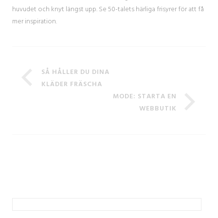
huvudet och knyt längst upp. Se 50-talets härliga frisyrer för att få
mer inspiration.
SÅ HÅLLER DU DINA
KLÄDER FRÄSCHA
MODE: STARTA EN
WEBBUTIK
Sök
efter: